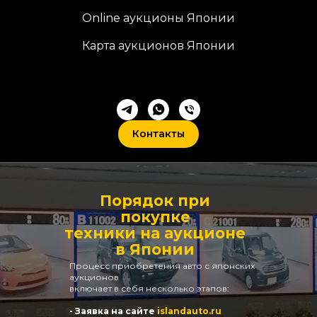
Online аукционы Японии
Карта аукционов Японии
Контакты
Порядок при
покупке
техники на аукционе
в Японии
Процесс приобретения авто с японских
аукционов
включает в себя несколько этапов:
- Заявка на сайте
islandauto.ru