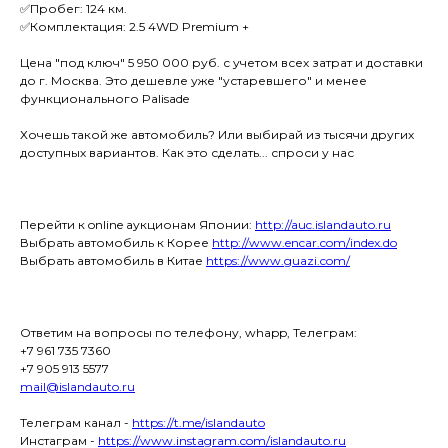
✅Пробег: 124 км.
✅Комплектация: 2.5 4WD Premium +
Цена "под ключ" 5 950 000 руб. с учетом всех затрат и доставки
до г. Москва. Это дешевле уже "устаревшего" и менее
функционального Palisade
Хочешь такой же автомобиль? Или выбирай из тысячи других
доступных вариантов. Как это сделать... спроси у нас
Перейти к online аукционам Японии:
http://auc.islandauto.ru
Выбрать автомобиль к Корее
http://www.encar.com/index.do
Выбрать автомобиль в Китае
https://www.guazi.com/
Ответим на вопросы по телефону, whapp, Телеграм:
+7 961 735 7360
+7 905 913 5577
mail@islandauto.ru
Телеграм канал -
https://t.me/islandauto
Инстаграм -
https://www.instagram.com/islandauto.ru