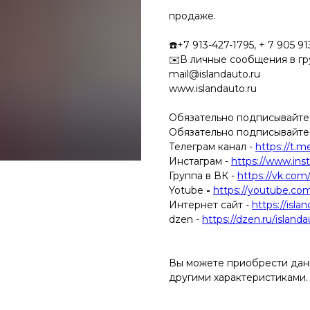
продаже.
☎️+7 913-427-1795, + 7 905 91
✉️В личные сообщения в г
mail@islandauto.ru
www.islandauto.ru
Обязательно подписывайтесь
Обязательно подписывайтесь
Телеграм канал -
https://t.m
Инстаграм -
https://www.ins
Группа в ВК -
https://vk.com
Yotube
-
https://youtube.co
Интернет сайт -
https://isla
dzen -
https://dzen.ru/island
Вы можете приобрести данн
другими характеристиками.