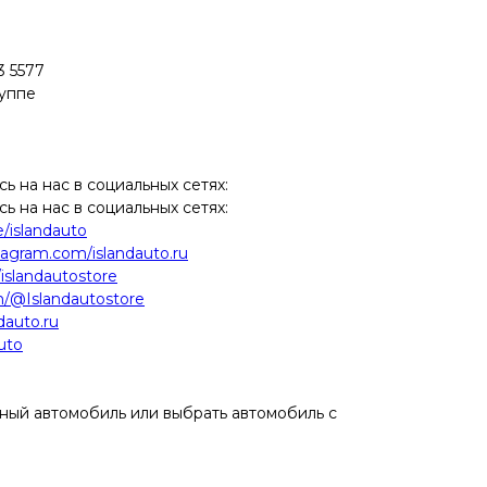
3 5577
руппе
 на нас в социальных сетях:
 на нас в социальных сетях:
e/islandauto
tagram.com/islandauto.ru
/islandautostore
m/@Islandautostore
ndauto.ru
auto
ый автомобиль или выбрать автомобиль с