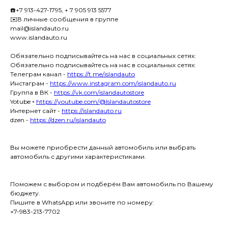
☎️+7 913-427-1795, + 7 905 913 5577
✉️В личные сообщения в группе
mail@islandauto.ru
www.islandauto.ru
Обязательно подписывайтесь на нас в социальных сетях:
Обязательно подписывайтесь на нас в социальных сетях:
Телеграм канал -
https://t.me/islandauto
Инстаграм -
https://www.instagram.com/islandauto.ru
Группа в ВК -
https://vk.com/islandautostore
Yotube
-
https://youtube.com/@Islandautostore
Интернет сайт -
https://islandauto.ru
dzen -
https://dzen.ru/islandauto
Вы можете приобрести данный автомобиль или выбрать
автомобиль с другими характеристиками.
Поможем с выбором и подберём Вам автомобиль по Вашему
бюджету.
Пишите в WhatsApp или звоните по номеру:
+7-983-213-7702