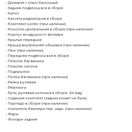
• Домкрат + ключ балонный
• Задняя подвеска вся в сборе
• Капот
• Кассета радиаторов в сборе
• Комплект колёс (при наличии)
• Консоль центральная в сборе (при наличии)
• Корпус воздушного фильтра
• Крылья передние
• Крыша внутренняя обшивка (при наличии)
• Люк (при наличии)
• Передняя подвеска вся в сборе
• Пластик багажника
• Пластик салона
• Подкрылки
• Полка багажника (при наличии)
• Рейка рулевая
• Рейлинги
• Руль, рулевая колонка в сборе, Air bag
• Сидения комплект (задних может не быть)
• Торпедо в сборе (при наличии)
• Усилитель бампера пер.,задн. (при наличии)
• Фары
• Фонари задние