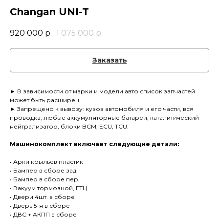
Changan UNI-T
920 000
р.
1 075 000
р.
Заказать
► В зависимости от марки и модели авто список запчастей
может быть расширен.
► Запрещено к вывозу: кузов автомобиля и его части, вся
проводка, любые аккумуляторные батареи, каталитический
нейтрализатор, блоки BCM, ECU, TCU.
Машинокомплект включает следующие детали:
• Арки крыльев пластик
• Бампер в сборе зад.
• Бампер в сборе пер.
• Вакуум тормозной, ГТЦ
• Двери 4шт. в сборе
• Дверь 5-я в сборе
• ДВС + АКПП в сборе