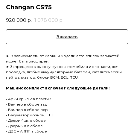
Changan CS75
920 000
р.
1 078 000
р.
Заказать
► В зависимости от марки и модели авто список запчастей
может быть расширен.
► Запрещено к вывозу: кузов автомобиля и его части, вся
проводка, любые аккумуляторные батареи, каталитический
нейтрализатор, блоки BCM, ECU, TCU.
Машинокомплект включает следующие детали:
• Арки крыльев пластик
• Бампер в сборе зад.
• Бампер в сборе пер.
• Вакуум тормозной, ГТЦ
• Двери 4шт. в сборе
• Дверь 5-я в сборе
• ДВС + АКПП в сборе