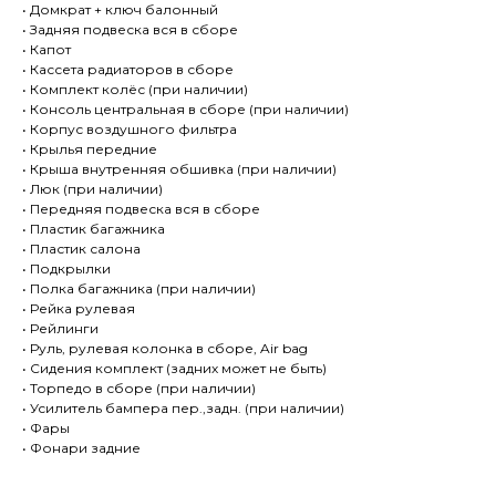
• Домкрат + ключ балонный
• Задняя подвеска вся в сборе
• Капот
• Кассета радиаторов в сборе
• Комплект колёс (при наличии)
• Консоль центральная в сборе (при наличии)
• Корпус воздушного фильтра
• Крылья передние
• Крыша внутренняя обшивка (при наличии)
• Люк (при наличии)
• Передняя подвеска вся в сборе
• Пластик багажника
• Пластик салона
• Подкрылки
• Полка багажника (при наличии)
• Рейка рулевая
• Рейлинги
• Руль, рулевая колонка в сборе, Air bag
• Сидения комплект (задних может не быть)
• Торпедо в сборе (при наличии)
• Усилитель бампера пер.,задн. (при наличии)
• Фары
• Фонари задние