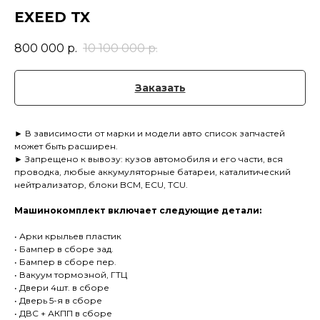
EXEED TX
800 000
р.
10 100 000
р.
Заказать
► В зависимости от марки и модели авто список запчастей
может быть расширен.
► Запрещено к вывозу: кузов автомобиля и его части, вся
проводка, любые аккумуляторные батареи, каталитический
нейтрализатор, блоки BCM, ECU, TCU.
Машинокомплект включает следующие детали:
• Арки крыльев пластик
• Бампер в сборе зад.
• Бампер в сборе пер.
• Вакуум тормозной, ГТЦ
• Двери 4шт. в сборе
• Дверь 5-я в сборе
• ДВС + АКПП в сборе