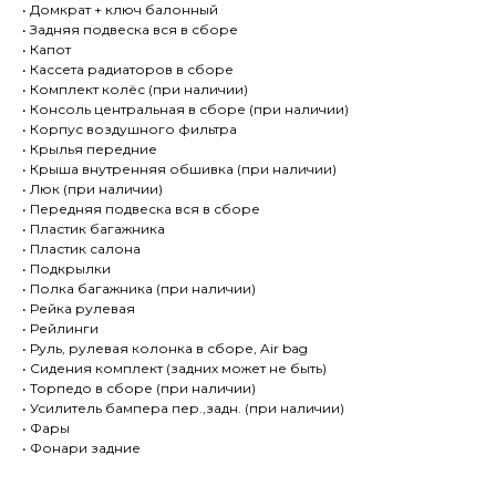
• Домкрат + ключ балонный
• Задняя подвеска вся в сборе
• Капот
• Кассета радиаторов в сборе
• Комплект колёс (при наличии)
• Консоль центральная в сборе (при наличии)
• Корпус воздушного фильтра
• Крылья передние
• Крыша внутренняя обшивка (при наличии)
• Люк (при наличии)
• Передняя подвеска вся в сборе
• Пластик багажника
• Пластик салона
• Подкрылки
• Полка багажника (при наличии)
• Рейка рулевая
• Рейлинги
• Руль, рулевая колонка в сборе, Air bag
• Сидения комплект (задних может не быть)
• Торпедо в сборе (при наличии)
• Усилитель бампера пер.,задн. (при наличии)
• Фары
• Фонари задние