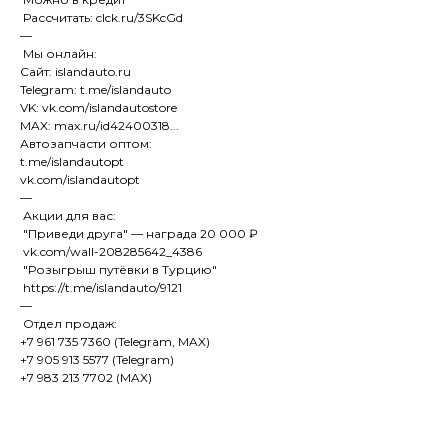
Рассчитать: clck.ru/3SKcGd
—
Мы онлайн:
Сайт: islandauto.ru
Telegram: t.me/islandauto
VK: vk.com/islandautostore
MAX: max.ru/id42400318...
Автозапчасти оптом:
t.me/islandautopt
vk.com/islandautopt
—
Акции для вас:
"Приведи друга" — награда 20 000 ₽
vk.com/wall-208285642_4386
"Розыгрыш путёвки в Турцию"
https://t.me/islandauto/9121
—
Отдел продаж:
+7 961 735 7360 (Telegram, MAX)
+7 905 913 5577 (Telegram)
+7 983 213 7702 (MAX)