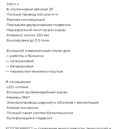
245 л.с.
8-ступенчатый автомат ZF
Полный привод 4x2 или 4×4
Рамная конструкция
Передняя двухрычажная подвеска
Неразрезной мост на рессорах
Клиренс около 250 мм
Буксировка до 3.5 тонн
Большой современный пикап для:
— работы и бизнеса
— путешествий
— бездорожья
— перевозки техники и грузов
В оснащении:
LED-оптика
Большой мультимедийный экран
Камеры 360°
Электропривод сидений и обогрев + вентиляция
Климат-контроль
Полный пакет систем безопасности
Русификация в подарок!
FOTON MARS 7 — сочетание выносливости, технологий и